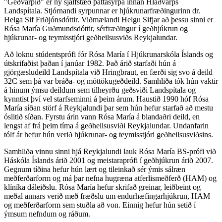
"Geðvarpið" er ný sjálfstæð þáttasyrpa innan Hlaðvarps
Landspítala. Stjórnandi syrpunnar er hjúkrunarfræðingurinn dr.
Helga Sif Friðjónsdóttir. Viðmælandi Helgu Sifjar að þessu sinni er
Rósa María Guðmundsdóttir, sérfræðingur í geðhjúkrun og
hjúkrunar- og teymisstjóri geðheilsusviðs Reykjalundar.
Að loknu stúdentsprófi fór Rósa María í Hjúkrunarskóla Íslands og
útskrifaðist þaðan í janúar 1982. Það árið starfaði hún á
gjörgæsludeild Landspítala við Hringbraut, en færði sig svo á deild
32C sem þá var bráða- og móttökugeðdeild. Samhliða tók hún vaktir
á hinum ýmsu deildum sem tilheyrðu geðsviði Landspítala og
kynntist því vel starfseminni á þeim árum. Haustið 1990 hóf Rósa
María síðan störf á Reykjalundi þar sem hún hefur starfað að mestu
óslitið síðan. Fyrstu árin vann Rósa María á blandaðri deild, en
lengst af frá þeim tíma á geðheilsusviði Reykjalundar. Undanfarin
tólf ár hefur hún verið hjúkrunar- og teymisstjóri geðheilsusviðsins.
Samhliða vinnu sinni hjá Reykjalundi lauk Rósa María BS-prófi við
Háskóla Íslands árið 2001 og meistaraprófi í geðhjúkrun árið 2007.
Gegnum tíðina hefur hún lært og tileinkað sér ýmis sálræn
meðferðarform og má þar nefna hugræna atferlismeðferð (HAM) og
klíníka dáleiðslu. Rósa María hefur skrifað greinar, leiðbeint og
meðal annars verið með fræðslu um endurhæfingarhjúkrun, HAM
og meðferðarform sem stuðla að von. Einnig hefur hún setið í
ýmsum nefndum og ráðum.