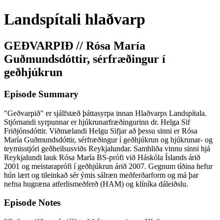
Landspítali hlaðvarp
GEÐVARPIÐ // Rósa María
Guðmundsdóttir, sérfræðingur í
geðhjúkrun
Episode Summary
"Geðvarpið" er sjálfstæð þáttasyrpa innan Hlaðvarps Landspítala.
Stjórnandi syrpunnar er hjúkrunarfræðingurinn dr. Helga Sif
Friðjónsdóttir. Viðmælandi Helgu Sifjar að þessu sinni er Rósa
María Guðmundsdóttir, sérfræðingur í geðhjúkrun og hjúkrunar- og
teymisstjóri geðheilsusviðs Reykjalundar. Samhliða vinnu sinni hjá
Reykjalundi lauk Rósa María BS-prófi við Háskóla Íslands árið
2001 og meistaraprófi í geðhjúkrun árið 2007. Gegnum tíðina hefur
hún lært og tileinkað sér ýmis sálræn meðferðarform og má þar
nefna hugræna atferlismeðferð (HAM) og klíníka dáleiðslu.
Episode Notes